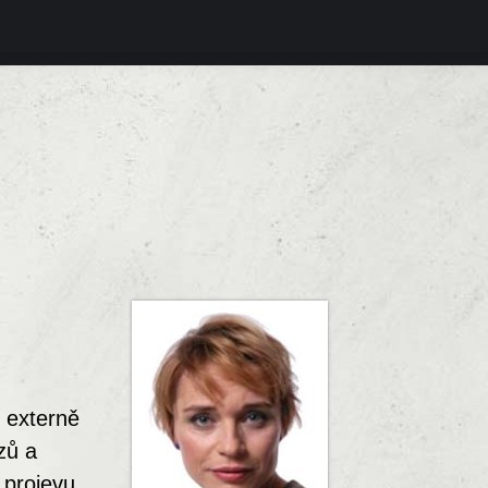
 externě
zů a
 projevu,