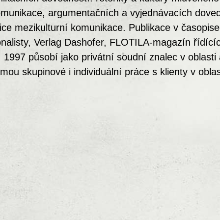
omunikace, argumentačních a vyjednávacích doved
ice mezikulturní komunikace. Publikace v časopise
nalisty, Verlag Dashofer, FLOTILA-magazín řídící
r. 1997 působí jako privátní soudní znalec v oblasti
mou skupinové i individuální práce s klienty v obla