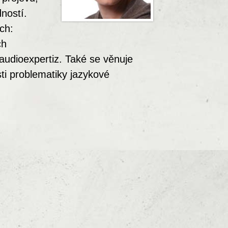
ností.
ch:
ch
 audioexpertiz. Také se věnuje
sti problematiky jazykové