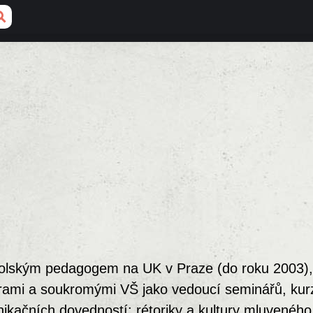
kolským pedagogem na UK v Praze (do roku 2003),
rami a soukromými VŠ jako vedoucí seminářů, kur
ikačních dovedností: rétoriky a kultury mluveného