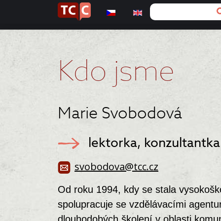
Kdo jsme
Marie Svobodová
lektorka, konzultantka
svobodova@tcc.cz
Od roku 1994, kdy se stala vysokoš
spolupracuje se vzdělávacími agentu
dlouhodobých školení v oblasti komun