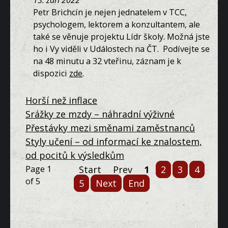
Petr Brichcín je nejen jednatelem v TCC,
psychologem, lektorem a konzultantem, ale
také se věnuje projektu Lídr školy. Možná jste
ho i Vy viděli v Událostech na ČT. Podívejte se
na 48 minutu a 32 vteřinu, záznam je k
dispozici
zde
.
Horší než inflace
Srážky ze mzdy – náhradní výživné
Přestávky mezi směnami zaměstnanců
Styly učení – od informací ke znalostem,
od pocitů k výsledkům
Page 1
Start
Prev
1
2
3
4
of 5
5
Next
End