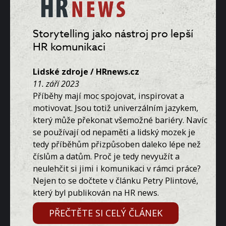
Storytelling jako nástroj pro lepší
HR komunikaci
Lidské zdroje / HRnews.cz
11. září 2023
Příběhy mají moc spojovat, inspirovat a
motivovat. Jsou totiž univerzálním jazykem,
který může překonat všemožné bariéry. Navíc
se používají od nepaměti a lidský mozek je
tedy příběhům přizpůsoben daleko lépe než
číslům a datům. Proč je tedy nevyužít a
neulehčit si jimi i komunikaci v rámci práce?
Nejen to se dočtete v článku Petry Plintové,
který byl publikován na HR news.
PŘEČTĚTE SI CELÝ ČLÁNEK