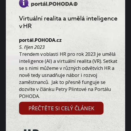
Virtuální realita a umělá inteligence
v HR
portál.POHODA.cz
5. říjen 2023
T
rendem
v oblasti
HR pro rok 2023
je umělá
inteligence (AI) a v
irtuální realita
(VR)
. Setkat
se s n
imi
můžeme v různých odvětvích HR a
nově tedy usnadňuje nábor i rozvoj
zaměstnanců.
Jak to přesně funguje se
dozvíte v článku Petry Plintové na Portálu
POHODA.
PŘEČTĚTE SI CELÝ ČLÁNEK