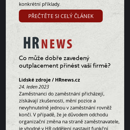
konkrétní příklady.
PŘEČTĚTE SI CELÝ ČLÁNEK
Co může dobře zavedený
outplacement přinést vaší firmě?
Lidské zdroje / HRnews.cz
24. leden 2023
Zaměstnanci do zaměstnání přicházejí,
získávají zkušenosti, mění pozice a
nevyhnutelně jednou v zaměstnání rovněž
končí. V případě, že je důvodem odchodu
organizační změna na straně zaměstnavatele,
je vhodné v HR oddělení nastavit funkční