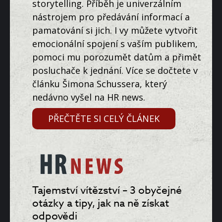
storytelling. Příběh je univerzálním
nástrojem pro předávání informací a
pamatování si jich. I vy můžete vytvořit
emocionální spojení s vaším publikem,
pomoci mu porozumět datům a přimět
posluchače k jednání. Více se dočtete v
článku Šimona Schussera, který
nedávno vyšel na HR news.
PŘEČTĚTE SI CELÝ ČLÁNEK
Tajemství vítězství – 3 obyčejné
otázky a tipy, jak na ně získat
odpovědi