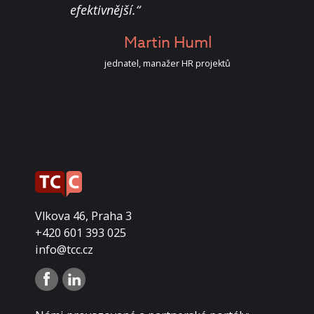
sous
efektivnější.“
dohr
k
or
Martin Huml
jednatel, manažer HR projektů
Vlkova 46, Praha 3
+420 601 393 025
info@tcc.cz