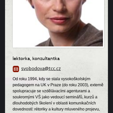
lektorka, konzultantka
svobodova@tcc.cz
Od roku 1994, kdy se stala vysokoškolským
pedagogem na UK v Praze (do roku 2003), externě
spolupracuje se vzdělávacími agenturami a
soukromými VŠ jako vedoucí seminářů, kurzů a
dlouhodobých školení v oblasti komunikačních
dovedností: rétoriky a kultury mluveného projevu,