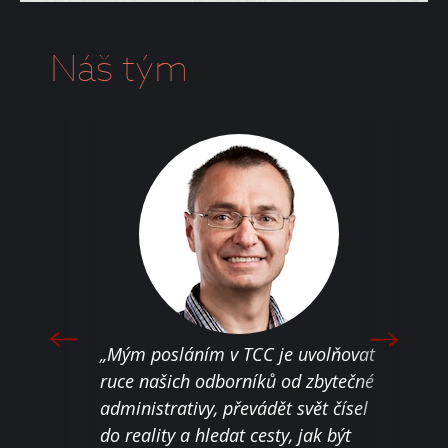
Náš tým
„Jen 
„Mým posláním v TCC je uvolňovat
moti
áváním
ruce našich odborníků od zbytečné
nest
o
administrativy, převádět svět čísel
nebo
do reality a hledat cesty, jak být