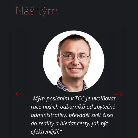
Náš tým
„Jen 
„Mým posláním v TCC je uvolňovat
moti
áváním
ruce našich odborníků od zbytečné
nest
o
administrativy, převádět svět čísel
nebo
do reality a hledat cesty, jak být
sous
efektivnější.“
dohr
k