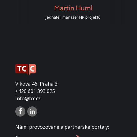
or
Martin Huml
jednatel, manažer HR projektů
Vlkova 46, Praha 3
+420 601 393 025
info@tcc.cz
Námi provozované a partnerské portály: