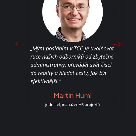
„Jen 
„Mým posláním v TCC je uvolňovat
moti
áváním
ruce našich odborníků od zbytečné
nest
o
administrativy, převádět svět čísel
nebo
do reality a hledat cesty, jak být
sous
efektivnější.“
dohr
k
or
Martin Huml
jednatel, manažer HR projektů