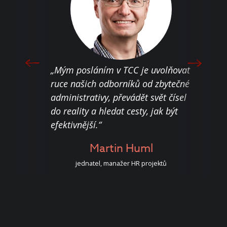
„Jen 
„Mým posláním v TCC je uvolňovat
moti
áváním
ruce našich odborníků od zbytečné
nest
o
administrativy, převádět svět čísel
nebo
do reality a hledat cesty, jak být
sous
efektivnější.“
dohr
k
or
Martin Huml
jednatel, manažer HR projektů