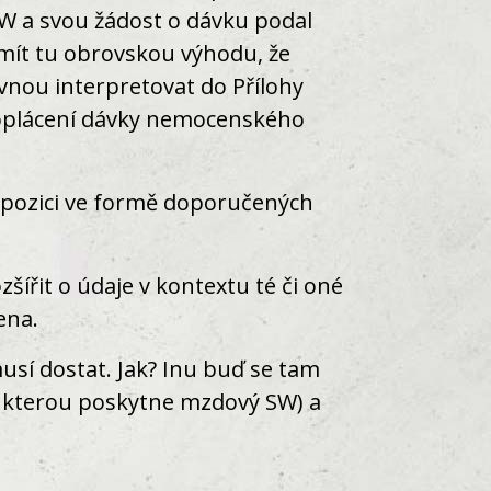
W a svou žádost o dávku podal
mít tu obrovskou výhodu, že
nou interpretovat do Přílohy
proplácení dávky nemocenského
dispozici ve formě doporučených
šířit o údaje v kontextu té či oné
ena.
usí dostat. Jak? Inu buď se tam
, kterou poskytne mzdový SW) a