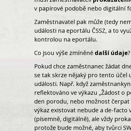
v papírové podobě nebo digitální f
Zaměstnavatel pak může (tedy nemus
události na eportálu ČSSZ, a to vy
kontrolou na eportálu.
Co jsou výše zmíněné
další údaje
?
Pokud chce zaměstnanec žádat dnes
se tak skrze nějaký pro tento účel 
události. Např. když zaměstnankyn
reflektováno ve výkazu „Žádost o p
den porodu, nebo možnost čerpat PP
výkaz existovat nebude a de-facto
(písemně, digitálně), ale vždy prok
protože bude možné, aby tvůrci SW