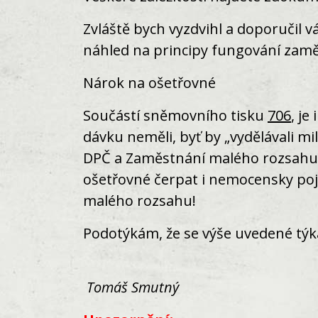
Zvláště bych vyzdvihl a doporučil
náhled na principy fungování zamě
Nárok na ošetřovné
Součástí sněmovního tisku
706
, j
dávku neměli, byť by „vydělávali m
DPČ a Zaměstnání malého rozsahu. 
ošetřovné čerpat i nemocensky poj
malého rozsahu!
Podotýkám, že se výše uvedené týk
Tomáš Smutný