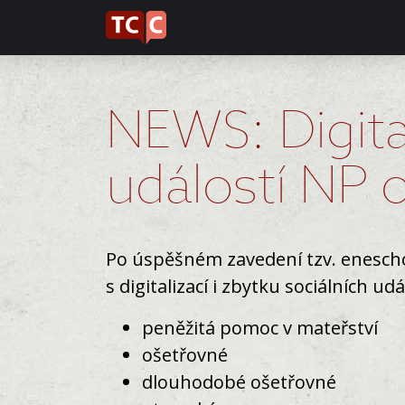
NEWS: Digita
událostí NP 
Po úspěšném zavedení tzv. enescho
s digitalizací i zbytku sociálních udá
peněžitá pomoc v mateřství
ošetřovné
dlouhodobé ošetřovné