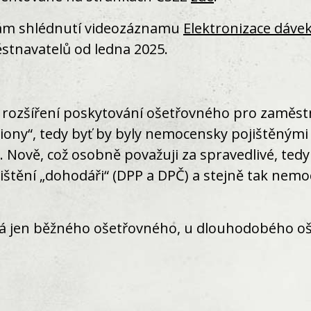
 vám shlédnutí videozáznamu
Elektronizace dáve
stnavatelů od ledna 2025.
e i rozšíření poskytování ošetřovného pro zaměs
iliony“, tedy byť by byly nemocensky pojištěným
Nově, což osobně považuji za spravedlivé, ted
ištění „dohodáři“ (DPP a DPČ) a stejně tak nem
á jen běžného ošetřovného, u dlouhodobého oš