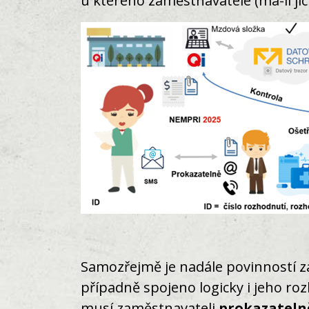
u kterého zaměstnavatele (má-li jich
Samozřejmě je nadále povinností z
případně spojeno logicky i jeho ro
musí zaměstnavateli
prokazateln