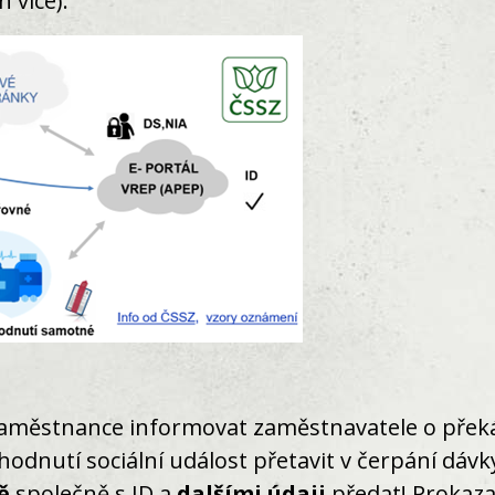
 více).
aměstnance informovat zaměstnavatele o překážc
zhodnutí sociální událost přetavit v čerpání dáv
ě
společně s ID a
dalšími údaji
předat! Prokaz