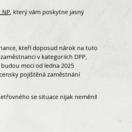
k NP
, který vám poskytne jasný
tnance, kteří doposud nárok na tuto
i zaměstnanci v kategoriích DPP,
y budou moci od ledna 2025
ocensky pojištěná zaměstnání
etřovného se situace nijak nemění!