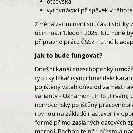
otcovská
vyrovnávací příspěvek v těhote
Změna zatím není součástí sbírky 
účinností 1.leden 2025. Nicméně byl
přípravné práce ČSSZ nutné k adap
Jak to bude fungovat?
Dnešní kanál eneschopenky umožňuje
typicky lékař (vynechme dále karan
pojištěný vztah dříve od zaměstna
varianty - Oznámení, Info ,Trvání,
nemocensky pojištěný pracovněpráv
rovnou na základě nastavení v eport
formě přímo zaslaných datových zpr
marodí. Pochopitelně i přesto a na