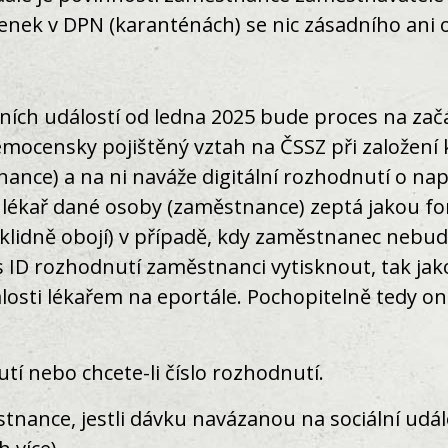
nek v DPN (karanténách) se nic zásadního ani 
álních událostí od ledna 2025 bude proces na začá
nemocensky pojištěný vztah na ČSSZ při založen
ance) a na ni naváže digitální rozhodnutí o nap
e lékař dané osoby (zaměstnance) zeptá jakou f
klidně obojí) v případě, kdy zaměstnanec nebude
s ID rozhodnutí zaměstnanci vytisknout, tak ja
dálosti lékařem na eportále. Pochopitelně tedy o
l.
utí nebo chcete-li číslo rozhodnutí.
stnance, jestli dávku navázanou na sociální udá