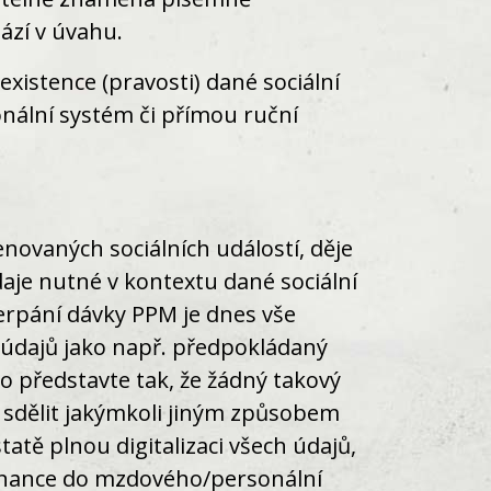
ází v úvahu.
istence (pravosti) dané sociální
onální systém či přímou ruční
novaných sociálních událostí, děje
údaje nutné v kontextu dané sociální
erpání dávky PPM je dnes vše
a údajů jako např. předpokládaný
o představte tak, že žádný takový
 sdělit jakýmkoli jiným způsobem
atě plnou digitalizaci všech údajů,
stnance do mzdového/personální