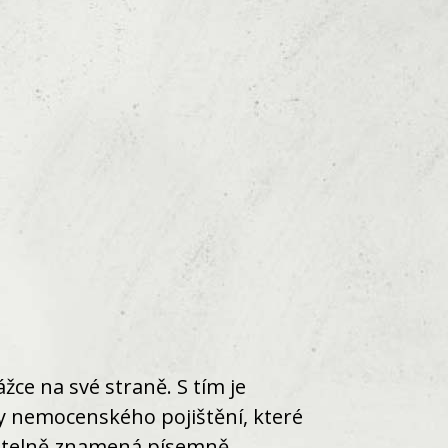
e na své straně. S tím je
ky nemocenského pojištění, které
atelně znamená písemně