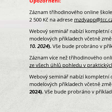
Upozornění:
Záznam tříhodinového online škol
2 500 Kč na adrese
mzdyapp@tcc.c
Webový seminář nabízí kompletní o
modelových příkladech včetně změn,
10. 2024
).
Vše bude probráno v přík
Záznam více než tříhodinového onl
ze všech úhlů pohledu v praktickýc
Webový seminář nabízí kompletní o
modelových příkladech včetně změn,
2024).
Vše bude probráno v příklad