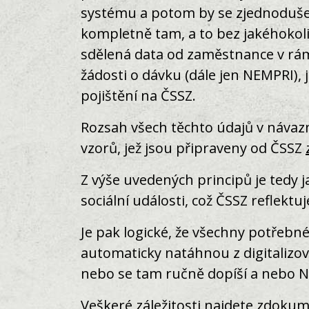
systému a potom by se zjednoduše
kompletně tam, a to bez jakéhoko
sdělená data od zaměstnance v rám
žádosti o dávku (dále jen NEMPRI),
pojištění na ČSSZ.
Rozsah všech těchto údajů v návazn
vzorů, jež jsou připraveny od ČSSZ
Z výše uvedených principů je tedy j
sociální události, což ČSSZ reflektu
Je pak logické, že všechny potřebn
automaticky natáhnou z digitalizo
nebo se tam ručně dopíší a nebo N
Veškeré záležitosti najdete zdok