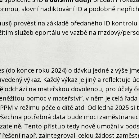
ormou, slovní nadiktování ID a podobně nepřich
í) provést na základě předaného ID kontrolu ex
užitím služeb eportálu ve vazbě na mzdový/pers
 (do konce roku 2024) o dávku jedné z výše jme
uvedený výkaz. Každý výkaz je jiný a reflektuje 
ě odchází na mateřskou dovolenou, pro účely č
eněžitou pomoc v mateřství“, v něm je celá řad
M v režimu péče o dítě atd. Od ledna 2025 si t
 všechna potřebná data bude moci zaměstnanec
azatelně. Tento přístup tedy nově umožní v podst
 řešení např. zaintegrovali celou žádost zamě