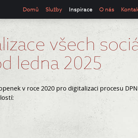
Domů
Služby
Inspirace
O nás
Konta
lizace všech sociá
od ledna 2025
penek v roce 2020 pro digitalizaci procesu DPN
lostí: