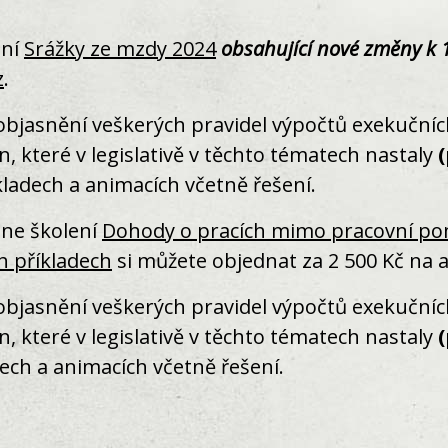
ení
Srážky ze mzdy 2024
obsahující nové změny k 
z
.
bjasnění veškerých pravidel výpočtů exekučních
 které v legislativě v těchto tématech nastaly
ladech a animacích včetně řešení.
ine školení
Dohody o pracích mimo pracovní po
h příkladech
si můžete objednat za 2 500 Kč na 
bjasnění veškerých pravidel výpočtů exekučních
 které v legislativě v těchto tématech nastaly
ech a animacích včetně řešení.