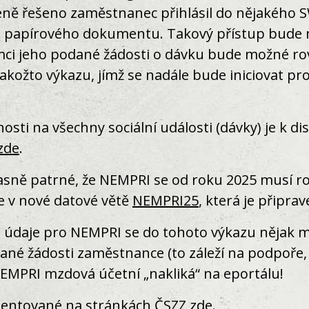
ně řešeno zaměstnanec přihlásil do nějakého S
li papírového dokumentu. Takový přístup bude 
ci jeho podané žádosti o dávku bude možné rov
 jakožto výkazu, jímž se nadále bude iniciovat 
osti na všechny sociální události (dávky) je k 
zde
.
asně patrné, že NEMPRI se od roku 2025 musí roz
je v nové datové větě
NEMPRI25
, která je připrav
é údaje pro NEMPRI se do tohoto výkazu nějak m
vané žádosti zaměstnance (to záleží na podpoře
EMPRI mzdová účetní „nakliká“ na eportálu!
umentované na stránkách ČSZZ
zde
.