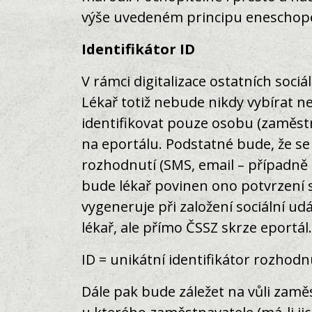
výše uvedeném principu eneschope
Identifikátor ID
V rámci digitalizace ostatních soci
Lékař totiž nebude nikdy vybírat 
identifikovat pouze osobu (zaměstn
na eportálu. Podstatné bude, že s
rozhodnutí (SMS, email – případně 
bude lékař povinen ono potvrzení 
vygeneruje při založení sociální u
lékař, ale přímo ČSSZ skrze eportá
ID = unikátní identifikátor rozhodn
Dále pak bude záležet na vůli zamě