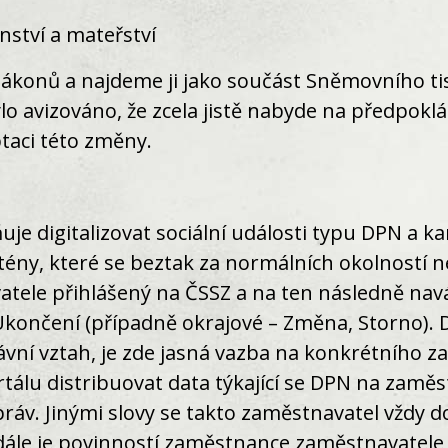
nství a mateřství
zákonů a najdeme ji jako součást Sněmovního t
o avizováno, že zcela jistě nabyde na předpoklá
taci této změny.
 digitalizovat sociální události typu DPN a ka
tény, které se beztak za normálních okolností 
vatele přihlášený na ČSSZ a na ten následně na
 Ukončení (případně okrajové – Změna, Storno). 
ní vztah, je zde jasná vazba na konkrétního z
álu distribuovat data týkající se DPN na zaměst
áv. Jinými slovy se takto zaměstnavatel vždy d
dále je povinností zaměstnance zaměstnavatele 