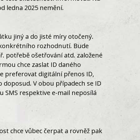
od ledna 2025 nemění.
tku jiný a do jisté míry otočený.
í konkrétního rozhodnutí. Bude
ř. potřebě ošetřování atd. založené
ormou chce zaslat ID daného
 preferovat digitální přenos ID,
ko doposud. V obou případech se ID
nu SMS respektive e-mail neposílá
lost chce vůbec čerpat a rovněž pak