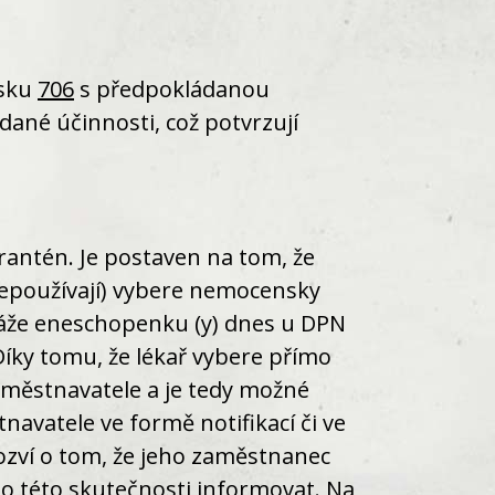
isku
706
s předpokládanou
dané účinnosti, což potvrzují
rantén. Je postaven na tom, že
nepoužívají) vybere nemocensky
váže eneschopenku (y) dnes u DPN
Díky tomu, že lékař vybere přímo
aměstnavatele a je tedy možné
navatele ve formě notifikací či ve
ozví o tom, že jeho zaměstnanec
o této skutečnosti informovat. Na