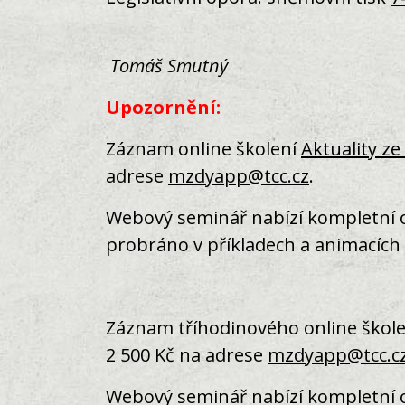
Tomáš Smutný
Upozornění:
Záznam online školení
Aktuality z
adrese
mzdyapp@tcc.cz
.
Webový seminář nabízí kompletní o
probráno v příkladech a animacích 
Záznam tříhodinového online škol
2 500 Kč na adrese
mzdyapp@tcc.c
Webový seminář nabízí kompletní o