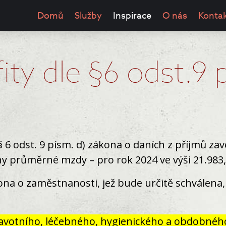
Domů
Služby
Inspirace
O nás
Konta
ty dle §6 odst.9 
6 odst. 9 písm. d) zákona o daních z příjmů zav
iny průměrné mzdy – pro rok 2024 ve výši 21.983,
a o zaměstnanosti, jež bude určitě schválena, 
ravotního, léčebného, hygienického a obdobnéh