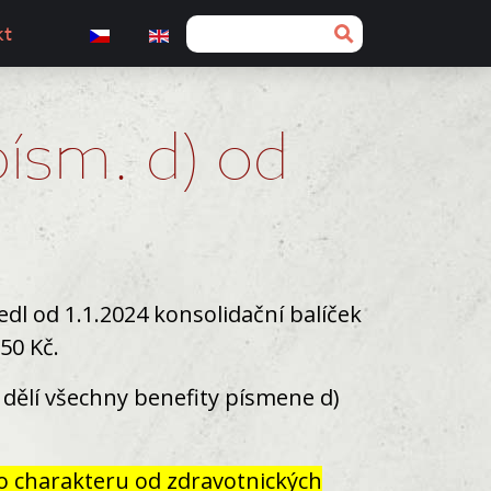
kt
písm. d) od
edl od 1.1.2024 konsolidační balíček
50 Kč.
dělí všechny benefity písmene d)
o charakteru od zdravotnických