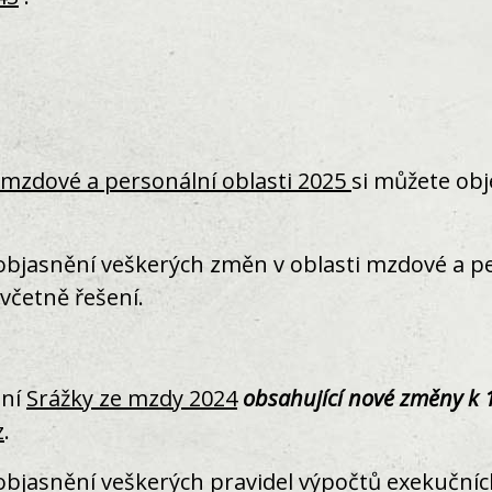
e mzdové a personální oblasti 2025
si můžete obj
bjasnění veškerých změn v oblasti mzdové a pe
včetně řešení.
ení
Srážky ze mzdy 2024
obsahující nové změny k 
z
.
bjasnění veškerých pravidel výpočtů exekučních