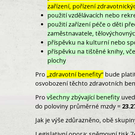
zařízení, pořízení zdravotnick
použití vzdělávacích nebo rek
použití zařízení péče o děti p
zaměstnavatele, tělovýchovných
příspěvku na kulturní nebo sp
příspěvku na tištěné knihy, vč
plochy
Pro
„zdravotní benefity“
bude plati
osvobození těchto zdravotních bene
Pro
všechny zbývající benefity
uvede
do poloviny průměrné mzdy =
23.2
Jak je výše zdůrazněno, obě skupin
Legislativní opora: sněmovní tisk
7