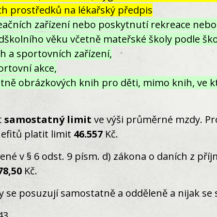
ých prostředků na lékařský předpis
reačních zařízení nebo poskytnutí rekreace nebo
ředškolního věku včetně mateřské školy podle š
 a sportovních zařízení,
ortovní akce,
etně obrázkových knih pro děti, mimo knih, ve 
t
samostatný limit
ve výši průměrné mzdy. Pr
fitů platit limit
46.557
Kč.
né v § 6 odst. 9 písm. d) zákona o daních z příj
78,50
Kč.
y se posuzují samostatně a odděleně a nijak se 
43
.