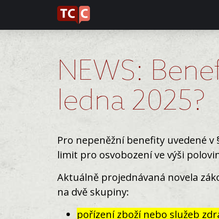
NEWS: Benefi
ledna 2025?
Pro nepeněžní benefity uvedené v § 
limit pro osvobození ve výši polov
Aktuálně projednávaná novela zákon
na dvě skupiny:
pořízení zboží nebo služeb zd