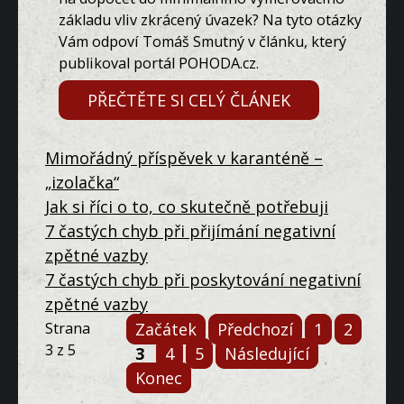
základu vliv zkrácený úvazek? Na tyto otázky
Vám odpoví Tomáš Smutný v článku, který
publikoval portál POHODA.cz.
PŘEČTĚTE SI CELÝ ČLÁNEK
Mimořádný příspěvek v karanténě –
„izolačka“
Jak si říci o to, co skutečně potřebuji
7 častých chyb při přijímání negativní
zpětné vazby
7 častých chyb při poskytování negativní
zpětné vazby
Strana
Začátek
Předchozí
1
2
3 z 5
3
4
5
Následující
Konec