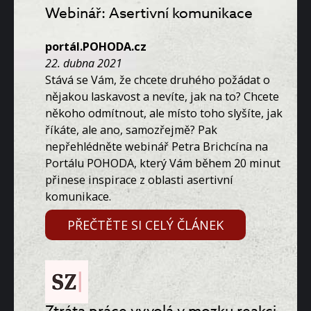
Webinář: Asertivní komunikace
portál.POHODA.cz
22. dubna 2021
Stává se Vám, že chcete druhého požádat o
nějakou laskavost a nevíte, jak na to? Chcete
někoho odmítnout, ale místo toho slyšíte, jak
říkáte, ale ano, samozřejmě? Pak
nepřehlédněte webinář Petra Brichcína na
Portálu POHODA, který Vám během 20 minut
přinese inspirace z oblasti asertivní
komunikace.
PŘEČTĚTE SI CELÝ ČLÁNEK