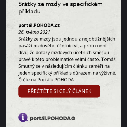
Srážky ze mzdy ve specifickém
příkladu
portál.POHODA.cz
26. května 2021
Srážky ze mzdy jsou jednou z nejobtížnějších
pasáží mzdového účetnictví, a proto není
divu, že dotazy mzdových účetních směřují
právě k této problematice velmi často. Tomáš
Smutný se v následujícím článku zaměří na
jeden specifický příklad s důrazem na výživné.
Čtěte na Portálu POHODA.
PŘEČTĚTE SI CELÝ ČLÁNEK