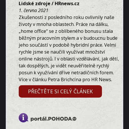
Lidské zdroje / HRnews.cz
1. června 2021
Zkušenosti z posledního roku ovlivnily naše
životy v mnoha oblastech. Práce na dálku,
„home office“ se z oblíbeného bonusu stala
běžným pracovním stylem a v budoucnu bude
jeho součástí v podobě hybridní práce. Velmi
rychle jsme se naučili využívat množství
online nástrojů. I v oblasti vzdělávání, jak dětí,
tak dospělých, je vidět neuvěřitelně rychlý
posun k využívání dříve netradičních forem.
Více v článku Petra Brichcína pro HR News.
PŘEČTĚTE SI CELÝ ČLÁNEK