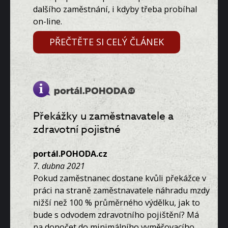
dalšího zaměstnání, i kdyby třeba probíhal
on-line.
PŘEČTĚTE SI CELÝ ČLÁNEK
Překážky u zaměstnavatele a
zdravotní pojistné
portál.POHODA.cz
7. dubna 2021
Pokud zaměstnanec dostane kvůli překážce v
práci na straně zaměstnavatele náhradu mzdy
nižší než 100 % průměrného výdělku, jak to
bude s odvodem zdravotního pojištění? Má
na dopočet do minimálního vyměřovacího