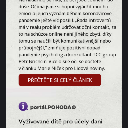
duše. Očima jsme schopni vyjádřit mnoho
emocí a jejich význam během koronavirové
pandemie ještě víc posílil. „Řada introvertů
má v reálu problém udržovat oční kontakt, za
to na schůzce online není jiného zbytí, díky
tomu se naučili být komunikativnější nebo
průbojnější,“ zmiňuje pozitivní dopad
pandemie psycholog a konzultant TCC group
Petr Brichcín. Více o síle očí se dočtete
v článku Marie Niček pro Lidové noviny.
PŘEČTĚTE SI CELÝ ČLÁNEK
Vyživované dítě pro účely daní