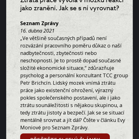
Ztráta práce vyvolá v mozku reakci
jako zranění. Jak se s ní vyrovnat?
Seznam Zprávy
16. dubna 2021
„Ve většině současných případů není
rozvázání pracovního poměru důkaz o naší
nadbytečnosti, zbytečnosti nebo
neschopnosti. Je to prostě dopad současné
složité ekonomické situace,“ zdůrazňuje
psycholog a personální konzultant TCC group
Petr Brichcín. Lidský mozek vnímá ztrátu
práce jako existenční ohrožení, výrazný
pokles společenského postavení, ale i jako
ztrátu sounáležitosti s nějakou skupinou, a
tedy ztrátu jistoty a bezpečí. Jak se se situací
mentálně srovnat a jít dál? Čtěte v článku Evy
Moniové pro Seznam Zprávy.