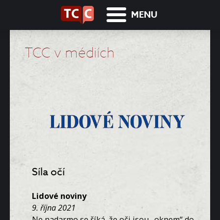
MENU
TCC v médiích
Síla očí
Lidové noviny
9. října 2021
Ne nadarmo se říká, že oči jsou „oknem“ do