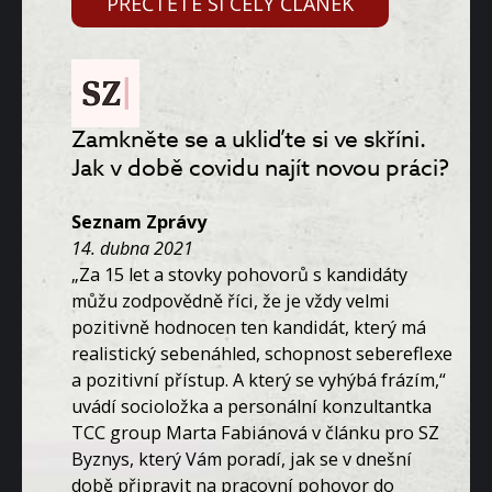
PŘEČTĚTE SI CELÝ ČLÁNEK
Zamkněte se a ukliďte si ve skříni.
Jak v době covidu najít novou práci?
Seznam Zprávy
14. dubna 2021
„Za 15 let a stovky pohovorů s kandidáty
můžu zodpovědně říci, že je vždy velmi
pozitivně hodnocen ten kandidát, který má
realistický sebenáhled, schopnost sebereflexe
a pozitivní přístup. A který se vyhýbá frázím,“
uvádí socioložka a personální konzultantka
TCC group Marta Fabiánová v článku pro SZ
Byznys, který Vám poradí, jak se v dnešní
době připravit na pracovní pohovor do